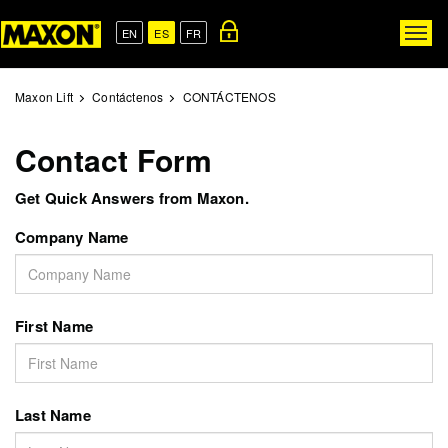
Skip
to
EN
ES
FR
Togg
main
navig
content
Maxon Lift
Contáctenos
CONTÁCTENOS
Contact Form
Get Quick Answers from Maxon.
Company Name
First Name
Last Name