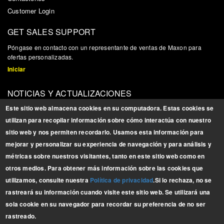
Customer Login
GET SALES SUPPORT
P
ó
ngase en contacto con un representante de ventas de Maxon para
ofertas personalizadas.
Iniciar
NOTICIAS Y ACTUALIZACIONES
Reg
í
strese para obtener actualizaciones, noticias e informaci
ó
n
Este sitio web almacena cookies en su computadora. Estas cookies se
relacionada con los productos
utilizan para recopilar información sobre cómo interactúa con nuestro
Registrarse
sitio web y nos permiten recordarlo. Usamos esta información para
mejorar y personalizar su experiencia de navegación y para análisis y
BROCHURES
métricas sobre nuestros visitantes, tanto en este sitio web como en
Descargue nuestros
otros medios. Para obtener más información sobre las cookies que
últimos
folletos
utilizamos, consulte nuestra
Política de privacidad
.
Si lo rechaza, no se
LÍNEA COMPLETA
rastreará su información cuando visite este sitio web. Se utilizará una
sola cookie en su navegador para recordar su preferencia de no ser
rastreado.
Copyright © 2025 Maxon Lift Corp. All rights reserved.