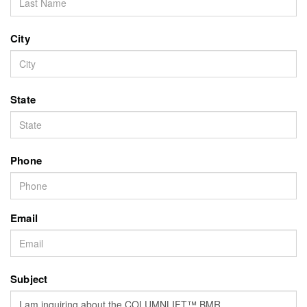
City
State
Phone
Email
Subject