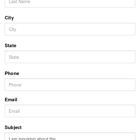
City
State
Phone
Email
Subject