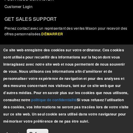
Customer Login
GET SALES SUPPORT
Prenez contact avec un représentant des ventes Maxon pour recevoir des
offres personnalisées.
DÉMARRER
NOUVELLES ET MISES À JOUR
Ce site web enregistre des cookies sur votre ordinateur. Ces cookies
Inscrivez-vous pour recevoir des mises à jour, des nouvelles et autres
sont utilisés pour recueillir des informations sur la façon dont vous
informations pertinentes sur les produits.
INSCRIPTION
interagissez avec notre site web et nous permettent de nous souvenir
de vous. Nous utilisons ces informations afin d’améliorer et de
personnaliser votre expérience de navigation et pour des analyses et
BROCHURES
des mesures concernant nos visiteurs, tant sur ce site web que sur
Télécharger nos
d’autres médias. Pour en savoir plus sur les cookies que nous utilisons,
dernières brochures
consultez notre
politique de confidentialité
Si vous refusez l’utilisation
GAMME COMPLÈTE
des cookies, vos informations ne seront pas tracées lors de votre visite
sur ce site web. Un seul cookie sera utilisé dans votre navigateur pour
mémoriser votre préférence de ne pas être suivi.
Copyright © 2025 Maxon Lift Corp. All rights reserved.