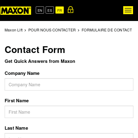
Skip
to
EN
ES
FR
Togg
main
navig
content
Maxon Lift
POUR NOUS CONTACTER
FORMULAIRE DE CONTACT
Contact Form
Get Quick Answers from Maxon
Company Name
First Name
Last Name