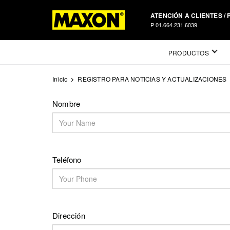
Skip
ATENCIÓN A CLIENTES /
to
P 01.664.231.6039
main
content
Mega
PRODUCTOS
Menu
Inicio
REGISTRO PARA NOTICIAS Y ACTUALIZACIONES
Nombre
Teléfono
Dirección