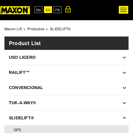
Skip
to
EN
ES
FR
Togg
main
navig
content
Maxon Lift
Productos
SLIDELIFT®
Product List
USO LIGERO
RAILIFT™
CONVENCIONAL
TUK-A-WAY®
SLIDELIFT®
GPS