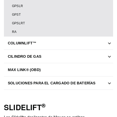
GPSLR
GPST
GPSLRT
RA
COLUMNLIFT™
CILINDRO DE GAS
MAX LINK® (OBD)
SOLUCIONES PARA EL CARGADO DE BATERÍAS
®
SLIDELIFT
Los Slidelifts deslizantes de Maxon se estiban