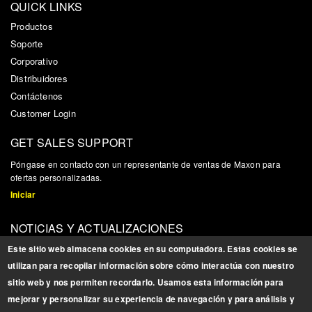
QUICK LINKS
Productos
Soporte
Corporativo
Distribuidores
Contáctenos
Customer Login
GET SALES SUPPORT
P
ó
ngase en contacto con un representante de ventas de Maxon para
ofertas personalizadas.
Iniciar
NOTICIAS Y ACTUALIZACIONES
Reg
í
strese para obtener actualizaciones, noticias e informaci
ó
n
Este sitio web almacena cookies en su computadora. Estas cookies se
relacionada con los productos
utilizan para recopilar información sobre cómo interactúa con nuestro
Registrarse
sitio web y nos permiten recordarlo. Usamos esta información para
mejorar y personalizar su experiencia de navegación y para análisis y
BROCHURES