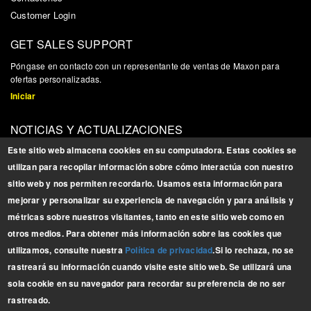
Customer Login
GET SALES SUPPORT
P
ó
ngase en contacto con un representante de ventas de Maxon para
ofertas personalizadas.
Iniciar
NOTICIAS Y ACTUALIZACIONES
Reg
í
strese para obtener actualizaciones, noticias e informaci
ó
n
Este sitio web almacena cookies en su computadora. Estas cookies se
relacionada con los productos
utilizan para recopilar información sobre cómo interactúa con nuestro
Registrarse
sitio web y nos permiten recordarlo. Usamos esta información para
mejorar y personalizar su experiencia de navegación y para análisis y
BROCHURES
métricas sobre nuestros visitantes, tanto en este sitio web como en
Descargue nuestros
otros medios. Para obtener más información sobre las cookies que
últimos
folletos
utilizamos, consulte nuestra
Política de privacidad
.
Si lo rechaza, no se
LÍNEA COMPLETA
rastreará su información cuando visite este sitio web. Se utilizará una
sola cookie en su navegador para recordar su preferencia de no ser
rastreado.
Copyright © 2025 Maxon Lift Corp. All rights reserved.