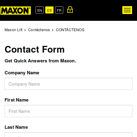
Skip
to
EN
ES
FR
Togg
main
navig
content
Maxon Lift
Contáctenos
CONTÁCTENOS
Contact Form
Get Quick Answers from Maxon.
Company Name
First Name
Last Name