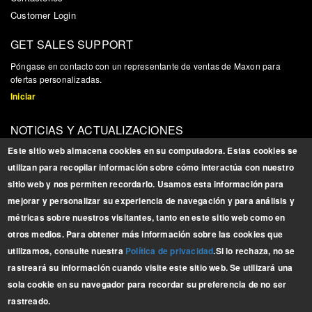
Customer Login
GET SALES SUPPORT
P
ó
ngase en contacto con un representante de ventas de Maxon para
ofertas personalizadas.
Iniciar
NOTICIAS Y ACTUALIZACIONES
Reg
í
strese para obtener actualizaciones, noticias e informaci
ó
n
Este sitio web almacena cookies en su computadora. Estas cookies se
relacionada con los productos
utilizan para recopilar información sobre cómo interactúa con nuestro
Registrarse
sitio web y nos permiten recordarlo. Usamos esta información para
mejorar y personalizar su experiencia de navegación y para análisis y
BROCHURES
métricas sobre nuestros visitantes, tanto en este sitio web como en
Descargue nuestros
otros medios. Para obtener más información sobre las cookies que
últimos
folletos
utilizamos, consulte nuestra
Política de privacidad
.
Si lo rechaza, no se
LÍNEA COMPLETA
rastreará su información cuando visite este sitio web. Se utilizará una
sola cookie en su navegador para recordar su preferencia de no ser
rastreado.
Copyright © 2025 Maxon Lift Corp. All rights reserved.