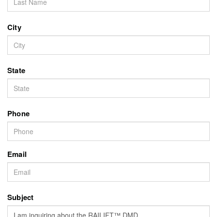
City
State
Phone
Email
Subject