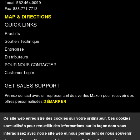
Local: 562.464.0099
Fax: 888.771.7713
MAP & DIRECTIONS
QUICK LINKS
Produits
Soutien Technique
Entreprise
Distributeurs
POUR NOUS CONTACTER
Customer Login
GET SALES SUPPORT
Prenez contact avec un représentant des ventes Maxon pour recevoir des
offres personnalisées.
DÉMARRER
NOUVELLES ET MISES À JOUR
Ce site web enregistre des cookies sur votre ordinateur. Ces cookies
Inscrivez-vous pour recevoir des mises à jour, des nouvelles et autres
sont utilisés pour recueillir des informations sur la façon dont vous
informations pertinentes sur les produits.
INSCRIPTION
interagissez avec notre site web et nous permettent de nous souvenir