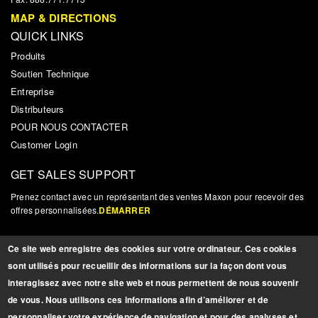
MAP & DIRECTIONS
QUICK LINKS
Produits
Soutien Technique
Entreprise
Distributeurs
POUR NOUS CONTACTER
Customer Login
GET SALES SUPPORT
Prenez contact avec un représentant des ventes Maxon pour recevoir des
offres personnalisées.
DÉMARRER
NOUVELLES ET MISES À JOUR
Ce site web enregistre des cookies sur votre ordinateur. Ces cookies
Inscrivez-vous pour recevoir des mises à jour, des nouvelles et autres
sont utilisés pour recueillir des informations sur la façon dont vous
informations pertinentes sur les produits.
INSCRIPTION
interagissez avec notre site web et nous permettent de nous souvenir
de vous. Nous utilisons ces informations afin d’améliorer et de
personnaliser votre expérience de navigation et pour des analyses et