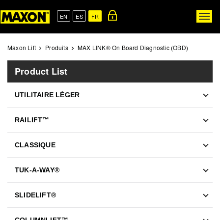
Skip
to
EN
ES
FR
Togg
main
navig
content
Maxon Lift
Produits
MAX LINK® On Board Diagnostic (OBD)
Product List
UTILITAIRE LÉGER
RAILIFT™
CLASSIQUE
TUK-A-WAY®
SLIDELIFT®
COLUMNLIFT™