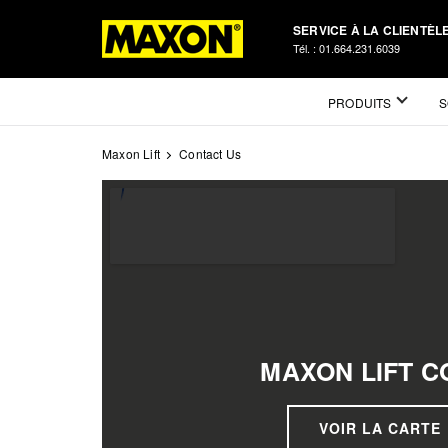
Skip
SERVICE À LA CLIENTÈLE
to
Tél. : 01.664.231.6039
main
content
Mega
PRODUITS
S
Menu
Maxon Lift
Contact Us
MAXON LIFT C
VOIR LA CARTE