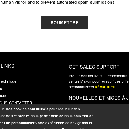
e a human visitor and to prevent automated spam submissions.
SOUMETTRE
 LINKS
GET SALES SUPPORT
Prenez contact avec un représentant
Technique
ventes Maxon pour recevoir des offre
personnalisées.
DÉMARRER
se
eurs
NOUVELLES ET MISES À 
OUS CONTACTER
Inscrivez-vous pour recevoir des mise
r. Ces cookies sont utilisés pour recueillir des
r Login
des nouvelles et autres informations
c notre site web et nous permettent de nous souvenir de
pertinentes sur les produits.
INSCRIP
r et de personnaliser votre expérience de navigation et