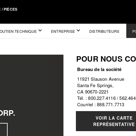
 / PIÈCES
OUTIEN TECHNIQUE
ENTREPRISE
DISTRIBUTEURS
P
POUR NOUS C
Bureau de la société
11921 Slauson Avenue
Santa Fe Springs,
CA 90670-2221
Tél. : 800.227.4116 / 562.46
Courriel : 888.771.7713
ORP.
VOIR LA CARTE
REPRÉSENTATIVE