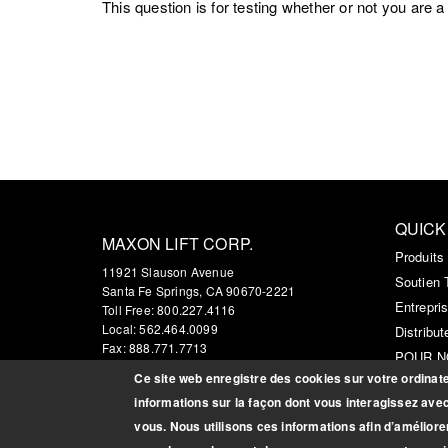
This question is for testing whether or not you ar
QUICK
MAXON LIFT CORP.
Produits
11921 Slauson Avenue
Soutien 
Santa Fe Springs, CA 90670-2221
Entrepri
Toll Free: 800.227.4116
Local: 562.464.0099
Distribut
Fax: 888.771.7713
POUR N
MAP & DIRECTIONS
Ce site web enregistre des cookies sur votre ordinateu
Custome
informations sur la façon dont vous interagissez ave
vous. Nous utilisons ces informations afin d’améliore