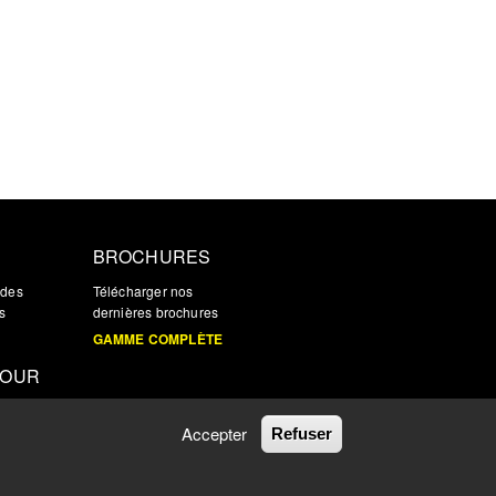
BROCHURES
 des
Télécharger nos
s
dernières brochures
GAMME COMPLÈTE
JOUR
s à jour,
Accepter
Refuser
TION