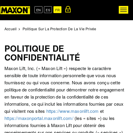
Skip
to
EN
ES
FR
Togg
main
navig
content
Accueil
Politique Sur La Protection De La Vie Privée
POLITIQUE DE
CONFIDENTIALITÉ
Maxon Lift, Inc. (« Maxon Lift ») respecte le caractère
sensible de toute information personnelle que vous nous
fournissez ou qui vous concerne. Nous avons conçu cette
politique de confidentialité pour démontrer notre engagement
en faveur de la protection de la confidentialité de ces
informations, ce qui inclut les informations fournies par ceux
qui visitent nos sites
https://www.maxonlift.com
et
https://maxonportal.maxonlift.com/
(les « sites ») ou les
informations fournies à Maxon Lift pour obtenir des
renseignements sur nos services ou produits (« services »),