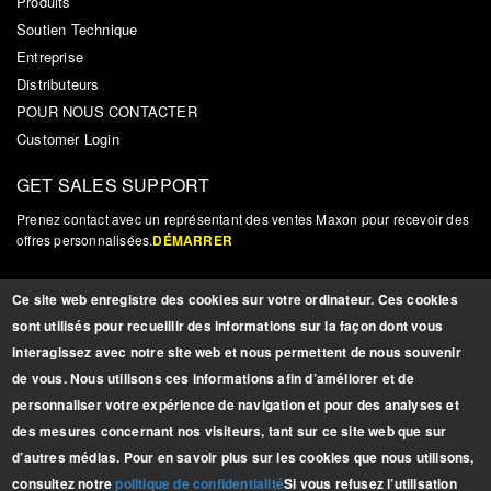
Produits
Soutien Technique
Entreprise
Distributeurs
POUR NOUS CONTACTER
Customer Login
GET SALES SUPPORT
Prenez contact avec un représentant des ventes Maxon pour recevoir des
offres personnalisées.
DÉMARRER
NOUVELLES ET MISES À JOUR
Ce site web enregistre des cookies sur votre ordinateur. Ces cookies
Inscrivez-vous pour recevoir des mises à jour, des nouvelles et autres
sont utilisés pour recueillir des informations sur la façon dont vous
informations pertinentes sur les produits.
INSCRIPTION
interagissez avec notre site web et nous permettent de nous souvenir
de vous. Nous utilisons ces informations afin d’améliorer et de
personnaliser votre expérience de navigation et pour des analyses et
BROCHURES
des mesures concernant nos visiteurs, tant sur ce site web que sur
Télécharger nos
d’autres médias. Pour en savoir plus sur les cookies que nous utilisons,
dernières brochures
consultez notre
politique de confidentialité
Si vous refusez l’utilisation