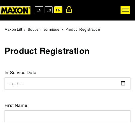
Skip
to
EN
ES
FR
Togg
main
navig
content
Maxon Lift
Soutien Technique
Product Registration
Product Registration
In-Service Date
First Name