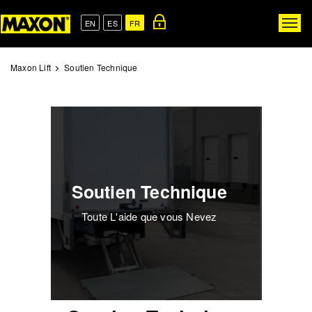
Skip
to
EN
ES
FR
Togg
main
navig
content
Maxon Lift
Soutien Technique
Soutien Technique
Toute L'aide que vous Nevez