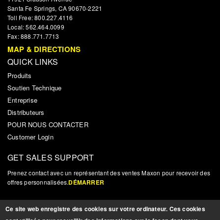
Santa Fe Springs, CA 90670-2221
Toll Free: 800.227.4116
Local: 562.464.0099
Fax: 888.771.7713
MAP & DIRECTIONS
QUICK LINKS
Produits
Soutien Technique
Entreprise
Distributeurs
POUR NOUS CONTACTER
Customer Login
GET SALES SUPPORT
Prenez contact avec un représentant des ventes Maxon pour recevoir des
offres personnalisées.
DÉMARRER
NOUVELLES ET MISES À JOUR
Ce site web enregistre des cookies sur votre ordinateur. Ces cookies
Inscrivez-vous pour recevoir des mises à jour, des nouvelles et autres